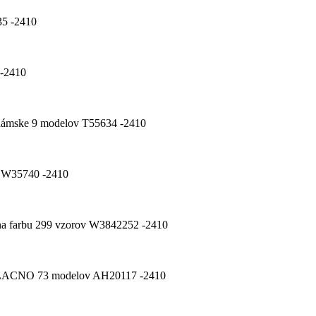
35 -2410
 -2410
a dámske 9 modelov T55634 -2410
jn W35740 -2410
na farbu 299 vzorov W3842252 -2410
ly LACNO 73 modelov AH20117 -2410