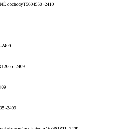
USNÉ obchodyT5604550 -2410
 -2409
12665 ​​-2409
2409
835 -2409
kým polarizovaným dizajnom W3481821 -2409