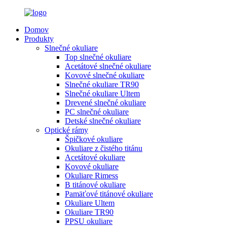
Domov
Produkty
Slnečné okuliare
Top slnečné okuliare
Acetátové slnečné okuliare
Kovové slnečné okuliare
Slnečné okuliare TR90
Slnečné okuliare Ultem
Drevené slnečné okuliare
PC slnečné okuliare
Detské slnečné okuliare
Optické rámy
Špičkové okuliare
Okuliare z čistého titánu
Acetátové okuliare
Kovové okuliare
Okuliare Rimess
B titánové okuliare
Pamäťové titánové okuliare
Okuliare Ultem
Okuliare TR90
PPSU okuliare