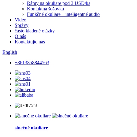
Rámy na okuliare pod 3 USD/ks
Kontaktná šošovka
Funkčné okuliare – inteligentné audio
Video
Správy
často kladené otázky
O nás
Kontaktujte nás
English
+8613858844563
slnečné okuliare