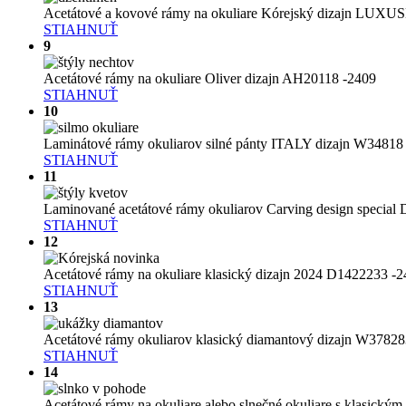
Acetátové a kovové rámy na okuliare Kórejský dizajn LUX
STIAHNUŤ
9
Acetátové rámy na okuliare Oliver dizajn AH20118 -2409
STIAHNUŤ
10
Laminátové rámy okuliarov silné pánty ITALY dizajn W34818
STIAHNUŤ
11
Laminované acetátové rámy okuliarov Carving design special D
STIAHNUŤ
12
Acetátové rámy na okuliare klasický dizajn 2024 D1422233 -
STIAHNUŤ
13
Acetátové rámy okuliarov klasický diamantový dizajn W3782
STIAHNUŤ
14
Acetátové rámy na okuliare alebo slnečné okuliare s klasic