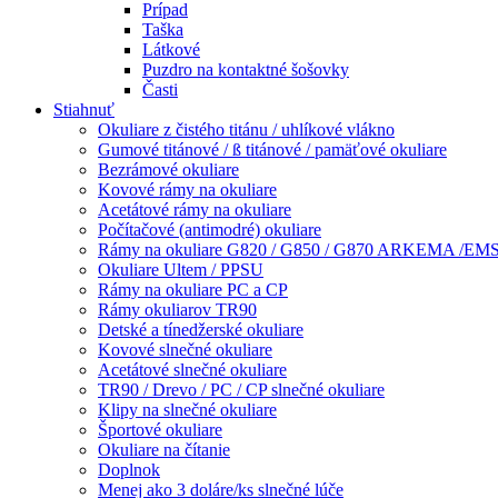
Prípad
Taška
Látkové
Puzdro na kontaktné šošovky
Časti
Stiahnuť
Okuliare z čistého titánu / uhlíkové vlákno
Gumové titánové / ß titánové / pamäťové okuliare
Bezrámové okuliare
Kovové rámy na okuliare
Acetátové rámy na okuliare
Počítačové (antimodré) okuliare
Rámy na okuliare G820 / G850 / G870 ARKEMA /EM
Okuliare Ultem / PPSU
Rámy na okuliare PC a CP
Rámy okuliarov TR90
Detské a tínedžerské okuliare
Kovové slnečné okuliare
Acetátové slnečné okuliare
TR90 / Drevo / PC / CP slnečné okuliare
Klipy na slnečné okuliare
Športové okuliare
Okuliare na čítanie
Doplnok
Menej ako 3 doláre/ks slnečné lúče