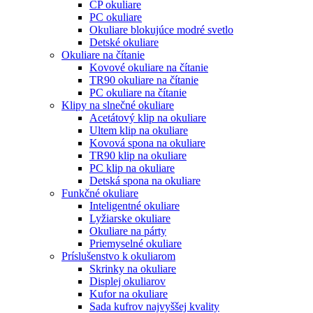
CP okuliare
PC okuliare
Okuliare blokujúce modré svetlo
Detské okuliare
Okuliare na čítanie
Kovové okuliare na čítanie
TR90 okuliare na čítanie
PC okuliare na čítanie
Klipy na slnečné okuliare
Acetátový klip na okuliare
Ultem klip na okuliare
Kovová spona na okuliare
TR90 klip na okuliare
PC klip na okuliare
Detská spona na okuliare
Funkčné okuliare
Inteligentné okuliare
Lyžiarske okuliare
Okuliare na párty
Priemyselné okuliare
Príslušenstvo k okuliarom
Skrinky na okuliare
Displej okuliarov
Kufor na okuliare
Sada kufrov najvyššej kvality