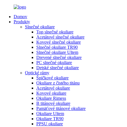
Domov
Produkty
Slnečné okuliare
Top slnečné okuliare
Acetátové slnečné okuliare
Kovové slnečné okuliare
Slnečné okuliare TR90
Slnečné okuliare Ultem
Drevené slnečné okuliare
PC slnečné okuliare
Detské slnečné okuliare
Optické rámy
Špičkové okuliare
Okuliare z čistého titánu
Acetátové okuliare
Kovové okuliare
Okuliare Rimess
B titánové okuliare
Pamäťové titánové okuliare
Okuliare Ultem
Okuliare TR90
PPSU okuliare