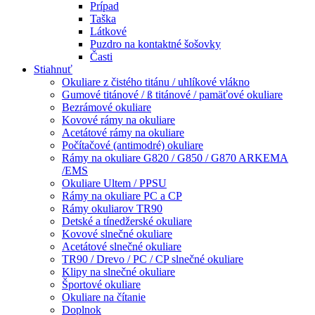
Prípad
Taška
Látkové
Puzdro na kontaktné šošovky
Časti
Stiahnuť
Okuliare z čistého titánu / uhlíkové vlákno
Gumové titánové / ß titánové / pamäťové okuliare
Bezrámové okuliare
Kovové rámy na okuliare
Acetátové rámy na okuliare
Počítačové (antimodré) okuliare
Rámy na okuliare G820 / G850 / G870 ARKEMA
/EMS
Okuliare Ultem / PPSU
Rámy na okuliare PC a CP
Rámy okuliarov TR90
Detské a tínedžerské okuliare
Kovové slnečné okuliare
Acetátové slnečné okuliare
TR90 / Drevo / PC / CP slnečné okuliare
Klipy na slnečné okuliare
Športové okuliare
Okuliare na čítanie
Doplnok