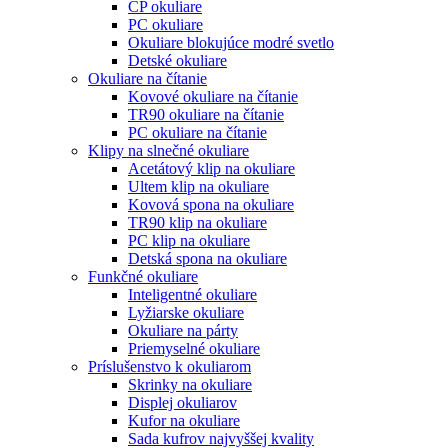
CP okuliare
PC okuliare
Okuliare blokujúce modré svetlo
Detské okuliare
Okuliare na čítanie
Kovové okuliare na čítanie
TR90 okuliare na čítanie
PC okuliare na čítanie
Klipy na slnečné okuliare
Acetátový klip na okuliare
Ultem klip na okuliare
Kovová spona na okuliare
TR90 klip na okuliare
PC klip na okuliare
Detská spona na okuliare
Funkčné okuliare
Inteligentné okuliare
Lyžiarske okuliare
Okuliare na párty
Priemyselné okuliare
Príslušenstvo k okuliarom
Skrinky na okuliare
Displej okuliarov
Kufor na okuliare
Sada kufrov najvyššej kvality