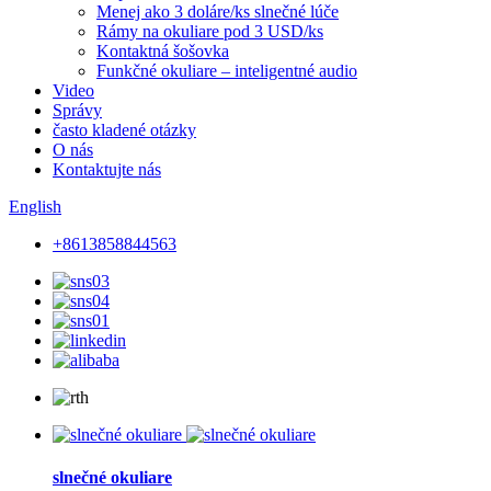
Menej ako 3 doláre/ks slnečné lúče
Rámy na okuliare pod 3 USD/ks
Kontaktná šošovka
Funkčné okuliare – inteligentné audio
Video
Správy
často kladené otázky
O nás
Kontaktujte nás
English
+8613858844563
slnečné okuliare