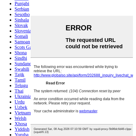
Punjabi
Serbian
Sesotho
Sinhala
Slovak
Slovenian
Somali
Samoan
Scots Gaelic
Shona
Sindhi
Sundanese
Swahili
Tajik
Tamil
Telugu
Thai
Ukrainian
Urdu
Uzbek
Vietnamese
Welsh
Xhosa
Yiddish
Yoruba