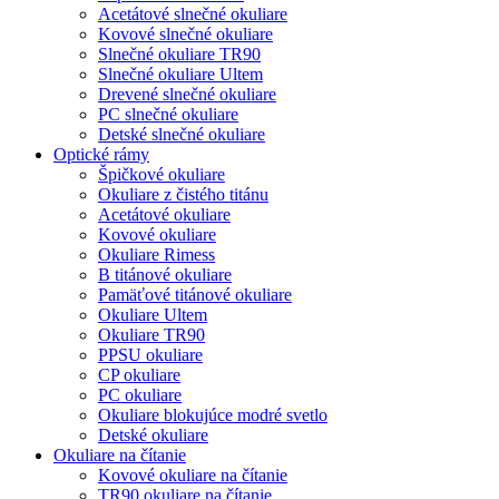
Acetátové slnečné okuliare
Kovové slnečné okuliare
Slnečné okuliare TR90
Slnečné okuliare Ultem
Drevené slnečné okuliare
PC slnečné okuliare
Detské slnečné okuliare
Optické rámy
Špičkové okuliare
Okuliare z čistého titánu
Acetátové okuliare
Kovové okuliare
Okuliare Rimess
B titánové okuliare
Pamäťové titánové okuliare
Okuliare Ultem
Okuliare TR90
PPSU okuliare
CP okuliare
PC okuliare
Okuliare blokujúce modré svetlo
Detské okuliare
Okuliare na čítanie
Kovové okuliare na čítanie
TR90 okuliare na čítanie