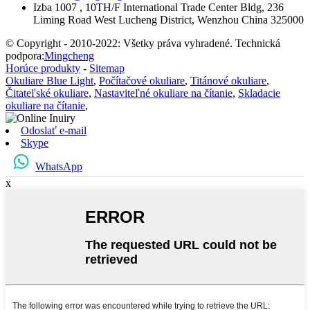
Izba 1007 , 10TH/F International Trade Center Bldg, 236
Liming Road West Lucheng District, Wenzhou China 325000
© Copyright - 2010-2022: Všetky práva vyhradené. Technická
podpora:
Mingcheng
Horúce produkty
-
Sitemap
Okuliare Blue Light
,
Počítačové okuliare
,
Titánové okuliare
,
Čitateľské okuliare
,
Nastaviteľné okuliare na čítanie
,
Skladacie
okuliare na čítanie
,
Odoslať e-mail
Skype
WhatsApp
x