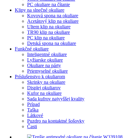
PC okuliare na čítanie
Klipy na slnečné okuliare
Kovová spona na okuliare
Acetátový klip na okuliare
Ultem klip na okuliare
TR90 klip na okuliare
PC klip na okuliare
Detská spona na okuliare
Funkčné okuliare
Inteligentné okuliare
Lyžiarske okuliare
Okuliare na párty
Priemyselné okuliare
Príslušenstvo k okuliarom
Skrinky na okuliare
Displej okuliarov
Kufor na okuliare
Sada kufrov najvyššej kvality
Prípad
Taška
Látkové
Puzdro na kontaktné šošovky
Časti