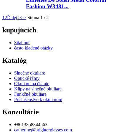
Fashion W3481...
1
2
Ďalej >
>>
Strana 1 / 2
kupujúcich
Stiahnuť
často kladené otázky
Katalóg
Slnečné okuliare
Optické rámy
Okuliare na čítanie
Klipy na slnečné okuliare
Funkčné okuliare
Príslušenstvo k okuliarom
Konzultácie
+8613858844563
catherine@brighterglasses.com